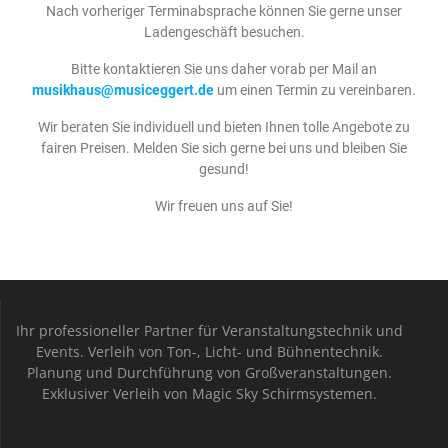
Nach vorheriger Terminabsprache können Sie gerne unser
Ladengeschäft besuchen.
Bitte kontaktieren Sie uns daher vorab
per Mail an
musikhaus@musiceggert.de
um einen Termin zu vereinbaren.
Wir beraten Sie individuell und bieten Ihnen tolle Angebote zu
fairen Preisen. Melden Sie sich gerne bei uns und bleiben Sie
gesund!
Wir freuen uns auf Sie!
Ihr professioneller Partner für Veranstaltungstechnik und
Events. Verleih von Ton-, Licht- und Bühnentechnik.
Planung und Durchführung von Großveranstaltungen.
Exklusiver Verleih von Magic Sky Schirmsystemen.